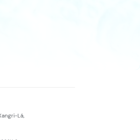
a
Xangri-Lá,